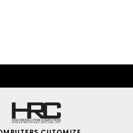
B(16X2) 6400MHZ (WHITE)
OMPUTERS CUTOMIZE