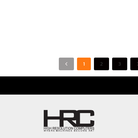
MOZA SRP2 Clutch
Pedal
฿
1,690.00
1
2
3