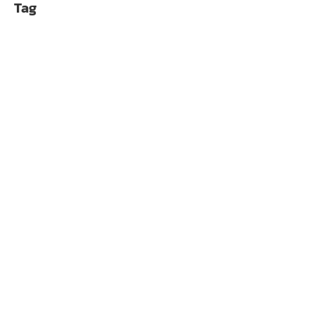
Tag
QR2 Wheel-side
(BLACK)
฿
3,690.00
QR2 Wall Mounts (3-
pack) (BLACK)