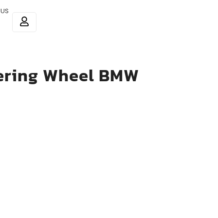
 US
eering Wheel BMW