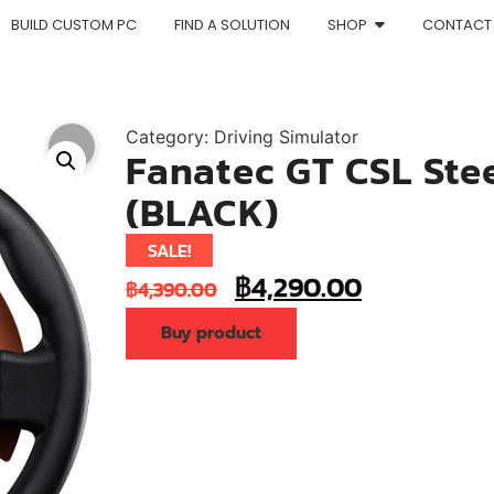
BUILD CUSTOM PC
FIND A SOLUTION
SHOP
CONTACT
Category:
Driving Simulator
Fanatec GT CSL St
(BLACK)
SALE!
฿
4,290.00
฿
4,390.00
Buy product