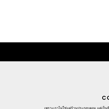
CORSAIR VENGEANCE RGB DDR5 – 32G
฿
19,900.00
C
เพราะเราไม่ใช่แค่ร้านประกอบคอม แต่เป็นที