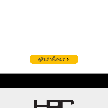
CORSAIR VENGEANCE RGB DDR5 – 32GB(16X2)
6400MHZ (WHITE)
฿
19,900.00
ดูสินค้าทั้งหมด