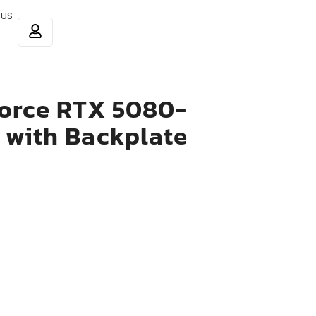
 US
force RTX 5080-
 with Backplate