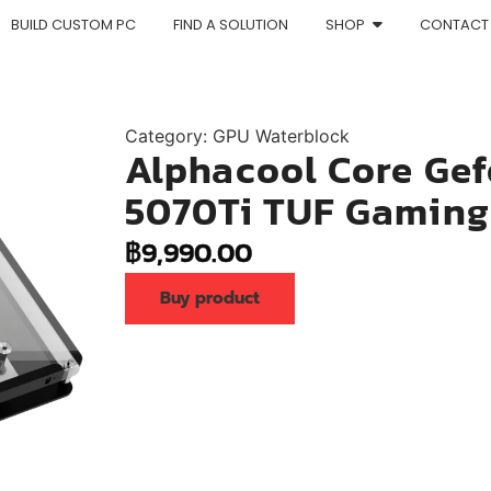
BUILD CUSTOM PC
FIND A SOLUTION
SHOP
CONTACT
Category:
GPU Waterblock
Alphacool Core Ge
5070Ti TUF Gaming
฿
9,990.00
Buy product