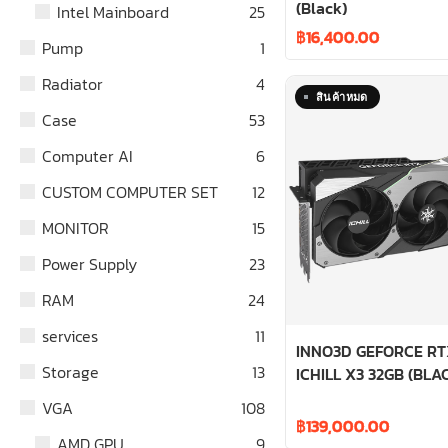
(Black)
Intel Mainboard
25
฿
16,400.00
Pump
1
Radiator
4
Case
53
Computer AI
6
CUSTOM COMPUTER SET
12
MONITOR
15
Power Supply
23
RAM
24
services
11
INNO3D GEFORCE RT
Storage
13
ICHILL X3 32GB (BLA
VGA
108
฿
139,000.00
AMD GPU
9