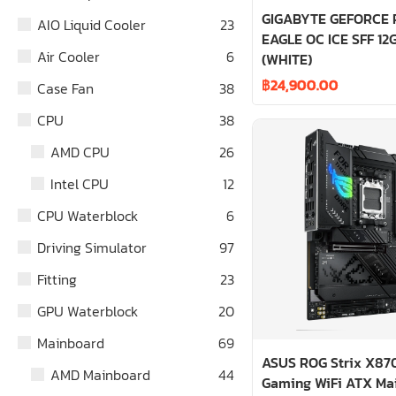
GIGABYTE GEFORCE 
AIO Liquid Cooler
23
EAGLE OC ICE SFF 12
Air Cooler
6
(WHITE)
฿
24,900.00
Case Fan
38
CPU
38
AMD CPU
26
Intel CPU
12
CPU Waterblock
6
Driving Simulator
97
Fitting
23
GPU Waterblock
20
Mainboard
69
ASUS ROG Strix X87
AMD Mainboard
44
Gaming WiFi ATX Ma