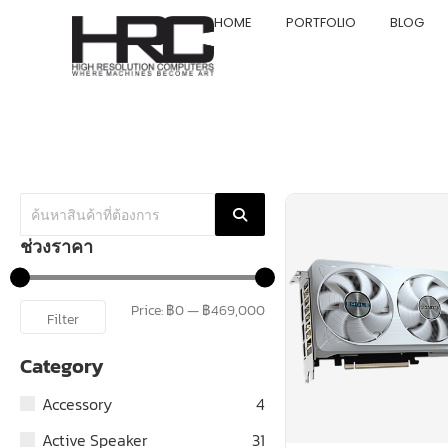
HOME
PORTFOLIO
BLOG
ช่วงราคา
Price:
฿0
—
฿469,000
Filter
Category
Accessory
4
Active Speaker
31