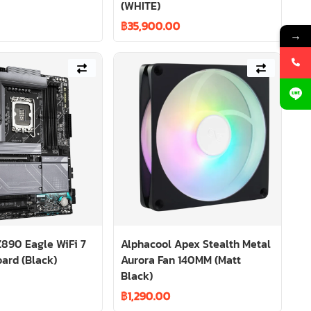
(WHITE)
฿
35,900.00
→
890 Eagle WiFi 7
Alphacool Apex Stealth Metal
ard (Black)
Aurora Fan 140MM (Matt
Black)
฿
1,290.00