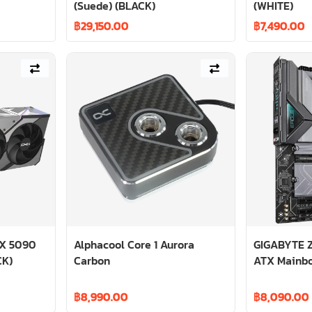
(Suede) (BLACK)
(WHITE)
฿
29,150.00
฿
7,490.00
X 5090
Alphacool Core 1 Aurora
GIGABYTE Z
CK)
Carbon
ATX Mainbo
฿
8,990.00
฿
8,090.00