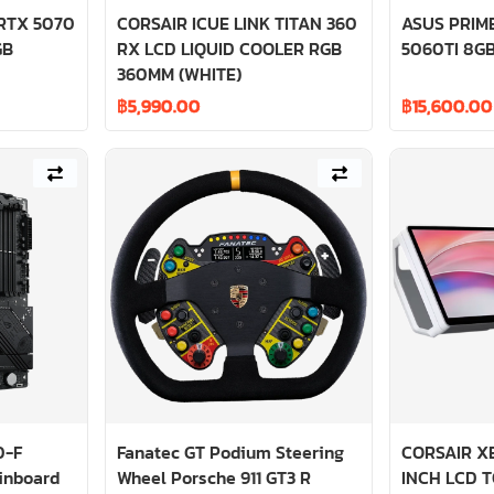
RTX 5070
CORSAIR ICUE LINK TITAN 360
ASUS PRIM
GB
RX LCD LIQUID COOLER RGB
5060TI 8GB
360MM (WHITE)
฿
5,990.00
฿
15,600.00
0-F
Fanatec GT Podium Steering
CORSAIR XE
inboard
Wheel Porsche 911 GT3 R
INCH LCD 