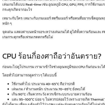
เล่นเกมได้แบบ Real-time เช่น อุณหภูมิ CPU, GPU, FPS, การใช้งานแร
กระตุกเกิดจากอะไร
เหมาะกับใคร:
เหมาะกับเกมเมอร์ สตรีมเมอร์ หรือคนที่อยากเช็คอุณห
หนัก ๆ
จุดเด่น:
แสดงค่าบนหน้าจอระหว่างเล่นเกมได้ ดูได้ทั้งความร้อนและ FP
เกมกระตุกหรือเฟรมเรตตกหรือไม่
CPU ร้อนกี่องศาถือว่าอันตราย?
ก่อนจะไปดูโปรแกรม เรามาเข้าใจช่วงอุณหภูมิของ CPU กันก่อน จะได้
โดยทั่วไปสามารถดูคร่าว ๆ ได้แบบนี้
ใช้งานทั่วไป: ประมาณ 40–65°C ถือว่าปกติ
เล่นเกม / ทำงานหนัก: ประมาณ 70–85°C ยังพบได้
เกิน 90°C: เริ่มควรระวัง ควรเช็กระบบระบายความร้อน
แตะ 95–100°C บ่อย ๆ: ไม่ควรปล่อยไว้ เพราะอาจเกิด Thermal T
ยังไงก็ตาม เพื่อน ๆ ต้องจำไว้ว่า CPU แต่ละรุ่นทนความร้อนได้ไม่เท่าก