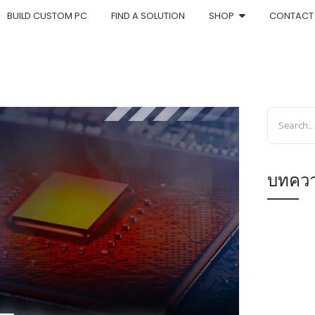
BUILD CUSTOM PC
FIND A SOLUTION
SHOP
CONTACT
บทควา