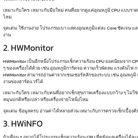
เหมาะกับใคร:
เหมาะกับมือใหม่ คนที่อยากดูแค่อุณหภูมิ CPU แบบรวดเร็ว
ไหม
จุดเด่น:
ใช้งานง่าย โปรแกรมเบา แสดงอุณหภูมิแต่ละ Core ชัดเจน และเห
งาน
2. HWMonitor
HWMonitor เป็นอีกหนึ่งโปรแกรม
เช็กความร้อน CPU
ยอดนิยมจาก CPUID 
ๆ ของเครื่องได้ด้วย เช่น อุณหภูมิการ์ดจอ ความเร็วพัดลม แรงดันไฟ 
HWMonitor สามารถอ่านค่าจากเซนเซอร์หลักของระบบ เช่น อุณหภูมิ 
งานของฮาร์ดแวร์ได้
เหมาะกับใคร:
เหมาะกับคนที่อยากเช็กสุขภาพเครื่องแบบกว้าง ๆ ไม่ใช
หมุนปกติหรือเปล่า หรือเครื่องจ่ายไฟนิ่งไหม
จุดเด่น:
ข้อมูลครบ อ่านค่าได้หลายส่วน เหมาะกับการตรวจเช็กเบื้องต้
3. HWiNFO
ถ้าเพื่อน ๆ อยากได้โปรแกรม
เช็กความร้อน CPU
ที่ดูข้อมูลเครื่องได้