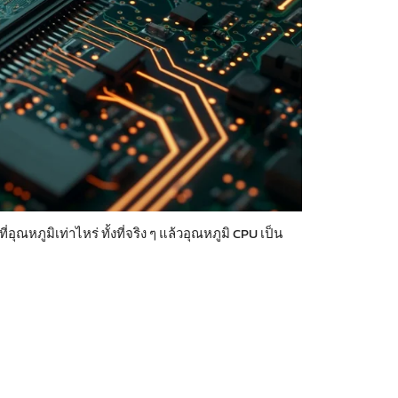
วิธีอัพเกรด
CPU เลือกยั
July 20,
อุณหภูมิเท่าไหร่ ทั้งที่จริง ๆ แล้วอุณหภูมิ CPU เป็น