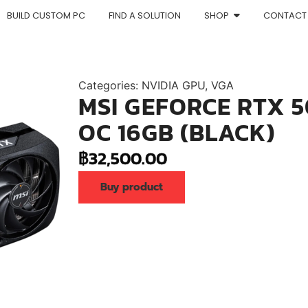
BUILD CUSTOM PC
FIND A SOLUTION
SHOP
CONTACT
Categories:
NVIDIA GPU
,
VGA
MSI GEFORCE RTX 
OC 16GB (BLACK)
฿
32,500.00
Buy product