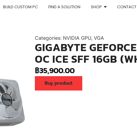
BUILD CUSTOM PC
FIND A SOLUTION
SHOP
CONTACT
Categories:
NVIDIA GPU
,
VGA
GIGABYTE GEFORCE
OC ICE SFF 16GB (W
฿
35,900.00
Buy product