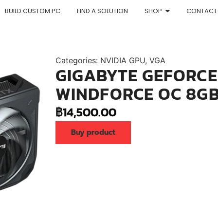
BUILD CUSTOM PC
FIND A SOLUTION
SHOP
CONTACT
Categories:
NVIDIA GPU
,
VGA
GIGABYTE GEFORCE 
WINDFORCE OC 8GB
฿
14,500.00
Buy product